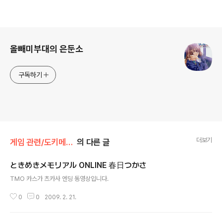
로그 정보
올빼미부대의 은둔소
구독하기
더보기
게임 관련/도키메키 메모리얼 ONLINE
의 다른 글
ときめきメモリアル ONLINE 春日つかさ
글 내용
TMO 카스가 츠카사 엔딩 동영상입니다.
0
0
2009. 2. 21.